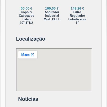
50,00 €
100,00 €
149,26 €
Copo c/
Aspirador
Filtro
Cabeça de
Industrial
Regulador
Latão
Mod. BULL
Lubrificador
10"-1"1/2
1"
Localização
Notícias