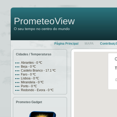
PrometeoView
O seu tempo no centro do mundo
Página Principal
MAPA
Contribuiç
Cidades / Temperaturas
Abrantes - 0 ºC
Beja - 0 ºC
T
Castelo Branco - 17.1 ºC
Faro - 0 ºC
Lisboa - 0 ºC
D
Mirandela - 0 ºC
Porto - 0 ºC
Redondo - Evora - 0 ºC
Prometeo Gadget